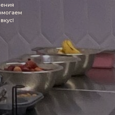
ления
омогаем
вкус!