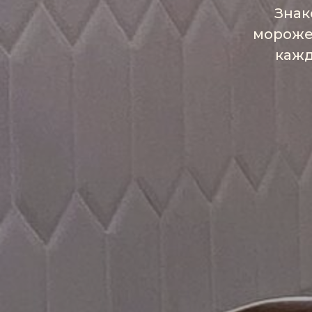
Знак
мороже
кажд