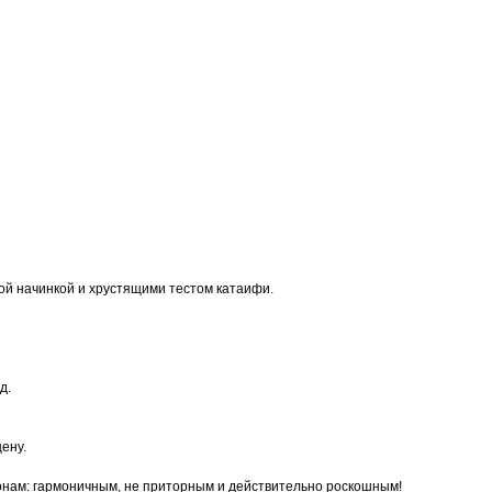
й начинкой и хрустящими тестом катаифи.
д.
ену.
нонам: гармоничным, не приторным и действительно роскошным!