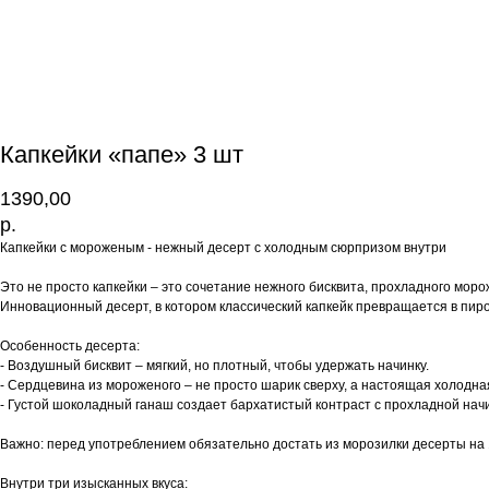
Капкейки «папе» 3 шт
1390,00
р.
Капкейки с мороженым - нежный десерт с холодным сюрпризом внутри
Это не просто капкейки – это сочетание нежного бисквита, прохладного моро
Инновационный десерт, в котором классический капкейк превращается в пир
Особенность десерта:
- Воздушный бисквит – мягкий, но плотный, чтобы удержать начинку.
- Сердцевина из мороженого – не просто шарик сверху, а настоящая холодная 
- Густой шоколадный ганаш создает бархатистый контраст с прохладной нач
Важно: перед употреблением обязательно достать из морозилки десерты на 1
Внутри три изысканных вкуса: