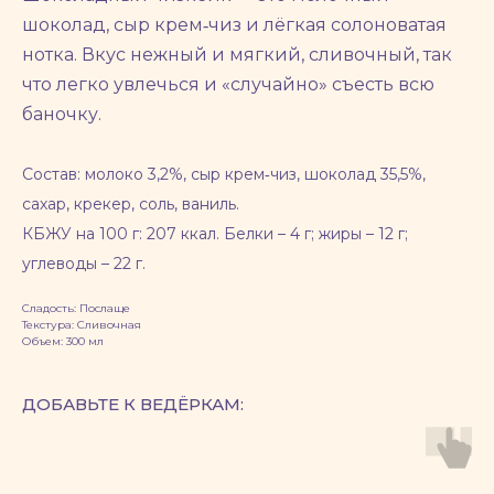
шоколад, сыр крем‑чиз и лёгкая солоноватая
нотка. Вкус нежный и мягкий, сливочный, так
что легко увлечься и «случайно» съесть всю
баночку.
Состав: молоко 3,2%, сыр крем‑чиз, шоколад 35,5%,
сахар, крекер, соль, ваниль.
КБЖУ на 100 г: 207 ккал. Белки – 4 г; жиры – 12 г;
углеводы – 22 г.
Сладость: Послаще
Текстура: Сливочная
Объем: 300 мл
ДОБАВЬТЕ К ВЕДЁРКАМ: